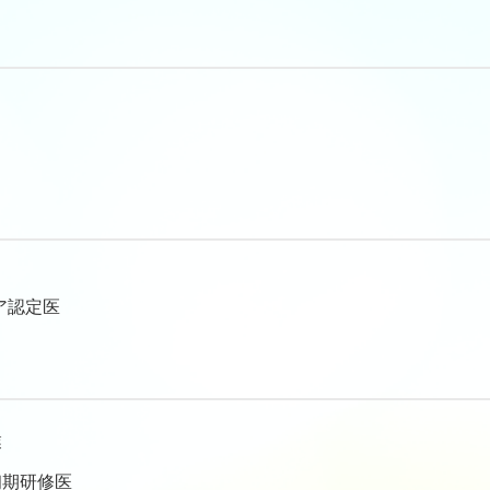
ア認定医
業
初期研修医