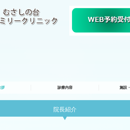
挨拶
診療内容
施設
内科
泌尿器科
外科
訪問診療
健康診断・診断書
予防接種・ワクチン
生活習慣病
院長紹介