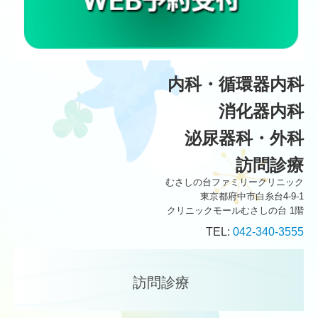
生活習慣病
施設・設備紹介
交通案内
内科・
循環器内科
消化器内科
泌尿器科・外科
訪問診療
むさしの台ファミリークリニック
東京都府中市白糸台4-9-1
クリニックモールむさしの台 1階
TEL:
042-340-3555
訪問診療