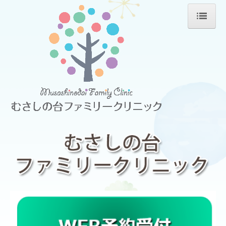
ホーム
院長挨拶
診療内容
内科
泌尿器科
外科
訪問診療
健康診断・診断書
予防接種・ワクチン